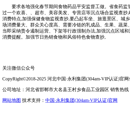
要求各地强化春节期间食物药品平安监督工做。省食药监管局
过一个欢喜、、超市、美容美发、专营店等沉点场合监视查抄,
消费特点,加强保健食物监视查抄,要凸起车坐、旅逛景区、城
场消费量大、群众关心度高、需要冷链的乳成品、生果、蔬菜、
当即采纳责令遏制运营、下架等行政强制办法,加强沉点区域和
消费提醒。加强节日热销食物和风俗特色食物查抄,
关注微信公众号
CopyRight©2018-2025 河北中国·永利集团(304am-VIP认证)官网食品
公司地址：河北省邯郸市大名县王村乡食品工业园区 销售热线：400-
网站地图
技术支持：
中国·永利集团(304am-VIP认证)官网