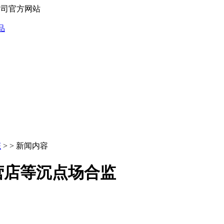
限公司官方网站
态
> > 新闻内容
营店等沉点场合监