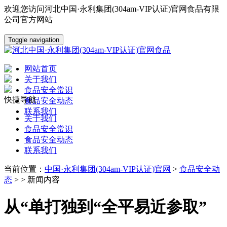
欢迎您访问河北中国·永利集团(304am-VIP认证)官网食品有限
公司官方网站
Toggle navigation
网站首页
关于我们
食品安全常识
快捷导航
食品安全动态
联系我们
关于我们
食品安全常识
食品安全动态
联系我们
当前位置：
中国·永利集团(304am-VIP认证)官网
>
食品安全动
态
> > 新闻内容
从“单打独到“全平易近参取”