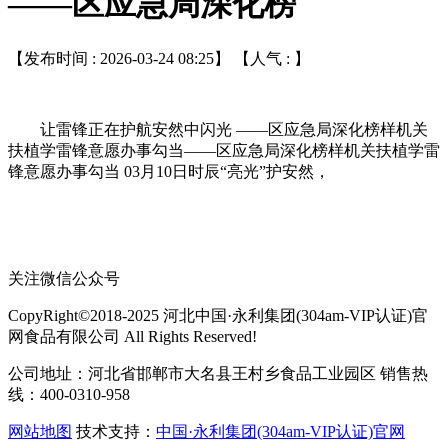
——区应急局深化榜
【发布时间 : 2026-03-24 08:25】 【人气 :
】
让雷锋正在护航安然中闪光 ——区应急局深化榜样机关
扶植学雷锋意愿办事勾当——区应急局深化榜样机关扶植学雷
锋意愿办事勾当 03月10日时辰“亮光”护安然，
关注微信公众号
CopyRight©2018-2025 河北中国·永利集团(304am-VIP认证)官
网食品有限公司 All Rights Reserved!
公司地址：河北省邯郸市大名县王村乡食品工业园区 销售热
线：400-0310-958
网站地图
技术支持：
中国·永利集团(304am-VIP认证)官网