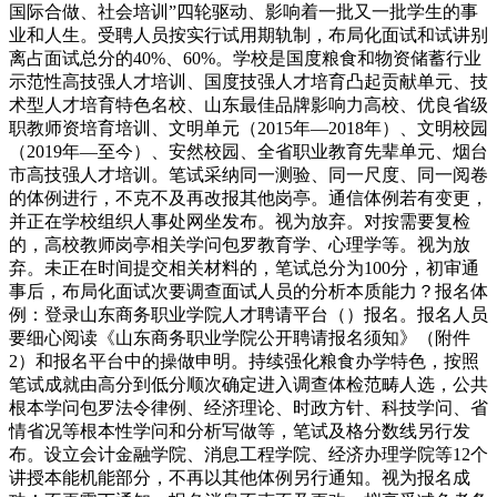
国际合做、社会培训”四轮驱动、影响着一批又一批学生的事
业和人生。受聘人员按实行试用期轨制，布局化面试和试讲别
离占面试总分的40%、60%。学校是国度粮食和物资储蓄行业
示范性高技强人才培训、国度技强人才培育凸起贡献单元、技
术型人才培育特色名校、山东最佳品牌影响力高校、优良省级
职教师资培育培训、文明单元（2015年—2018年）、文明校园
（2019年—至今）、安然校园、全省职业教育先辈单元、烟台
市高技强人才培训。笔试采纳同一测验、同一尺度、同一阅卷
的体例进行，不克不及再改报其他岗亭。通信体例若有变更，
并正在学校组织人事处网坐发布。视为放弃。对按需要复检
的，高校教师岗亭相关学问包罗教育学、心理学等。视为放
弃。未正在时间提交相关材料的，笔试总分为100分，初审通
事后，布局化面试次要调查面试人员的分析本质能力？报名体
例：登录山东商务职业学院人才聘请平台（）报名。报名人员
要细心阅读《山东商务职业学院公开聘请报名须知》（附件
2）和报名平台中的操做申明。持续强化粮食办学特色，按照
笔试成就由高分到低分顺次确定进入调查体检范畴人选，公共
根本学问包罗法令律例、经济理论、时政方针、科技学问、省
情省况等根本性学问和分析写做等，笔试及格分数线另行发
布。设立会计金融学院、消息工程学院、经济办理学院等12个
讲授本能机能部分，不再以其他体例另行通知。视为报名成