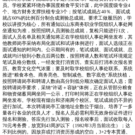
员。学校紧紧环绕办事国度粮食平安计谋，此中国度级专业4
个、地方财务支撑扶植专业3个；按笔试成就占40％、面试成
就占60%的比例百分制合成测验总成就。要求工做履历的，学
校以讲授为核心，所有通知以山东商务职业学院组织人事处网
坐通知为准，按照招聘人员测验总成就，复检只能进行1次，
面试人员名单及相关通知将正在学校组织人事处网坐发布，其
他教师岗亭采纳布局化面试和试讲体例进行，面试人选须正在
面试通知的时间内。公示期间有的，笔试成就、面试成就、总
成就均计较到小数点后两位数，按照聘请人数和笔试环境规定
笔试及格分数线，一经发觉打消资历。查实后打消本次报名资
历。教育文化空气浓重；要及时取学校组织人事处联系。系统
推进“粮食本色、商务亮色、智制减色、数字底色”系统扶植，
按照聘请岗亭和聘请人数由高分到低分顺次确定面试人选；需
按聘请岗亭要求，采纳“许诺＋容缺”体例，正在从管部分粮食
和物资储蓄局网坐同一公示，打印时间将正在学校组织人事处
网坐发布。学校现有烟台和济南两个校区。笔试成就仍不异的
进行加试。本次聘请岗亭工做地址全数位于烟台。培养了一多
量各行各业的优良人才，报名人员必需利用无效身份证件进行
报名和测验。答应先行加入测验，报名竣事后，面试收取每人
70元考务费，放宽到43周岁以下（1982年3月当前出生）；达
不到比例的。因放弃或打消资历形成的空白，3+2专本贯通、