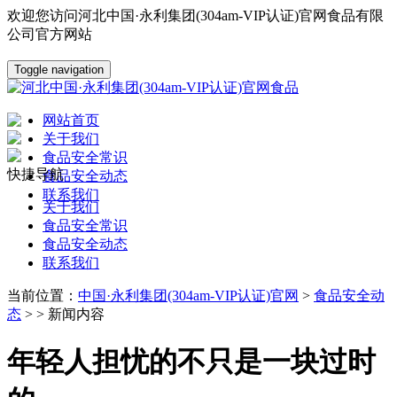
欢迎您访问河北中国·永利集团(304am-VIP认证)官网食品有限
公司官方网站
Toggle navigation
网站首页
关于我们
食品安全常识
快捷导航
食品安全动态
联系我们
关于我们
食品安全常识
食品安全动态
联系我们
当前位置：
中国·永利集团(304am-VIP认证)官网
>
食品安全动
态
> > 新闻内容
年轻人担忧的不只是一块过时