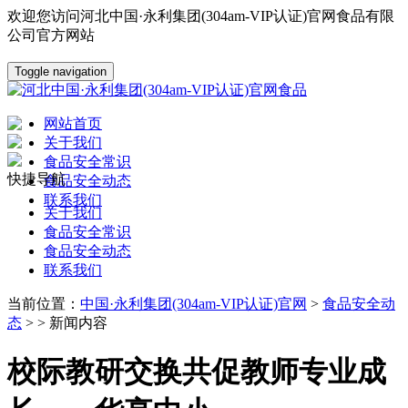
欢迎您访问河北中国·永利集团(304am-VIP认证)官网食品有限
公司官方网站
Toggle navigation
网站首页
关于我们
食品安全常识
快捷导航
食品安全动态
联系我们
关于我们
食品安全常识
食品安全动态
联系我们
当前位置：
中国·永利集团(304am-VIP认证)官网
>
食品安全动
态
> > 新闻内容
校际教研交换共促教师专业成