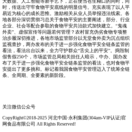
大数据、人工智能等新手艺下，正在便当苍生糊口的同时，同
时，传送出守牢食物平安底线的明显信号。充实表现了以人平
易近为核心的成长思惟。激励相关从业人员举报违法线索。各
地各部分深切贯彻习总关于食物平安的主要阐述，部分、行业
企业、社会等配合参取的食物平安共治款式加快建立。“鬼魂
外卖”、虚假宣传等问题若何管理？农村冒充伪劣食物专项整
治步履深切推进，各地市场监管部分以无堂食外卖为沉点组织
监视查抄，两办发布的关于进一步强化食物平安全链条监管的
看法，看法出台以来，全力守护群众“舌尖上的平安”。捣毁制
假售假250个，市场监管总局相关担任人暗示，中办、国办发
布了关于进一步强化食物平安全链条监管的看法，也对食物平
安提出了更多挑和。标记着我国食物平安管理迈入了统筹全链
条、全周期、全要素的新阶段。
关注微信公众号
CopyRight©2018-2025 河北中国·永利集团(304am-VIP认证)官
网食品有限公司 All Rights Reserved!