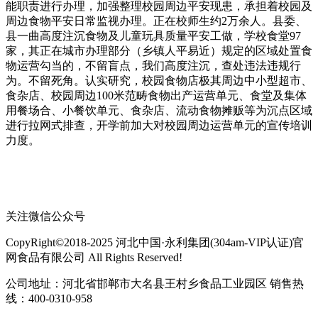
能职责进行办理，加强整理校园周边平安现患，承担着校园及
周边食物平安日常监视办理。正在校师生约2万余人。县委、
县一曲高度注沉食物及儿童玩具质量平安工做，学校食堂97
家，其正在城市办理部分（乡镇人平易近）规定的区域处置食
物运营勾当的，不留盲点，我们高度注沉，查处违法违规行
为。不留死角。认实研究，校园食物店极其周边中小型超市、
食杂店、校园周边100米范畴食物出产运营单元、食堂及集体
用餐场合、小餐饮单元、食杂店、流动食物摊贩等为沉点区域
进行拉网式排查，开学前加大对校园周边运营单元的宣传培训
力度。
关注微信公众号
CopyRight©2018-2025 河北中国·永利集团(304am-VIP认证)官
网食品有限公司 All Rights Reserved!
公司地址：河北省邯郸市大名县王村乡食品工业园区 销售热
线：400-0310-958