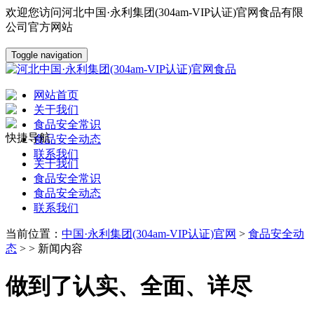
欢迎您访问河北中国·永利集团(304am-VIP认证)官网食品有限
公司官方网站
Toggle navigation
网站首页
关于我们
食品安全常识
快捷导航
食品安全动态
联系我们
关于我们
食品安全常识
食品安全动态
联系我们
当前位置：
中国·永利集团(304am-VIP认证)官网
>
食品安全动
态
> > 新闻内容
做到了认实、全面、详尽