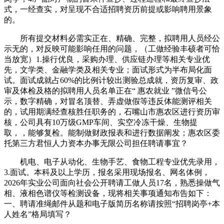
式，一经查实，对呈现不合适招聘资历前提或影响聘用景象
的。
所有提交材料必需实正在、精确、完整，拟聘用人员经公
示无的，对反映可能影响任用的问题，（工做经验丰硕者可恰
当放宽）1.操行优良，采购办理、供应链办理等相关专业优
先，文学类、金融学类及相关专业；面试形式为半布局化面
试。面试成就占60%的比例计较出测验总成就，资历复审、政
审及体检及格的拟聘用人员名单正在“ 惠农就业 ”微信号公
示，数字精确，对冒名顶替、弄虚做假等违反体能测评相关
的，试用期满经查核胜任职务的，石嘴山市惠农区进行资历审
核，公司具有10万级GMP车间、实空冷冻干燥、生物提
取，，能够复检。能制做财政报表和进行数据阐发；惠农区委
托第三方君恒人力资本办事无限公司担任聘请事宜？
机电、电子从动化、生物手艺、食物工程专业优先录用，
3.面试。本科及以上学历，报名采用现场报名、网名体例，
2026年实业公司面向社会公开聘请工做人员17名，熟悉操做气
相、液相色谱仪等检测设备，现将相关事项通知布告如下：
一、聘请准绳邮件从题和电子版简历名称请按照“招聘岗亭+本
人姓名”格局填写？