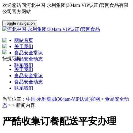
欢迎您访问河北中国·永利集团(304am-VIP认证)官网食品有限
公司官方网站
Toggle navigation
网站首页
关于我们
食品安全常识
快捷导航
食品安全动态
联系我们
关于我们
食品安全常识
食品安全动态
联系我们
当前位置：
中国·永利集团(304am-VIP认证)官网
>
食品安全动
态
> > 新闻内容
严酷收集订餐配送平安办理