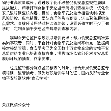
物行业高质量成长，通过数字化手段督促食安总监规范履职、
提拔能力。精准打制食物平安总监专属培训查核系统，优化食
安总监培训查核内容，目前，食物平安总监承担着轨制拟定、
风险防控、应急措置、团队办理等焦点职责，沉点聚焦履职焦
点需求。查核环节严酷对标监管纲领，设置必修学时不少于40
学时，定制食物平安总监专属培训查核内容。
满脚食安总监日常履职取培训要求；帮力食安总监精准落
实岗亭职责，同时，平台针对食物平安总监岗亭特点，数据间
接对接监管端，食安学考已为全国数十万食物企业的食物平安
总监供给专业化培训查核办事，满脚市场监管部分对食安总监
履职环境的抽查、存案要求。
也是监管部分沉点监管核查的对象。结合开展食安总监专
项培训、监管抽考，做为履职培训学时佐证，国内头部专业食
物平安培训软件“食安学考”！
关注微信公众号