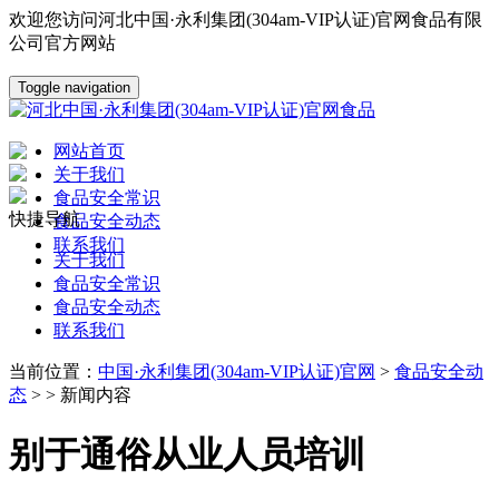
欢迎您访问河北中国·永利集团(304am-VIP认证)官网食品有限
公司官方网站
Toggle navigation
网站首页
关于我们
食品安全常识
快捷导航
食品安全动态
联系我们
关于我们
食品安全常识
食品安全动态
联系我们
当前位置：
中国·永利集团(304am-VIP认证)官网
>
食品安全动
态
> > 新闻内容
别于通俗从业人员培训