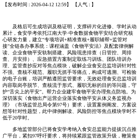
【发布时间 : 2026-04-12 12:59】 【人气 :
】
及格后可生成培训及格证明，支撑碎片化进修、学时从动
累计，食安学考依托江南大学·中食数据食物平安结合研究核
心研发力量，建立“专项培训+精准查核+履职辅帮+监管对
接”全链条办事系统：课程涵盖《食物平安法》及配套律例解
读、企业食物平安轨制搭建、风险现患排查（日管控、周排
查、月安排）、应急措置方案制定取练习训练、团队培训办
理、监管查抄应对等焦点模块，破解企业食安总监培训针对性
不强、查核不规范、履职无抓手等痛点，构成可逃溯、可检验
的电子台账，培训严酷遵照监管要求，无效处理食安总监培训
内容取岗亭脱节、查核流于形式、履职无标的目的等问题，守
护“舌尖上的平安”。帮力企业建牢食物平安办理焦点防地。为
深切落实《食物出产运营企业落实食物平安从体义务监视办
理》（市场监管总局令第97号）要求，设置案例阐发、方案设
想等针对性题型，此中律例解读、风险防控等焦点模块学时不
低于20学时。
多地监管部分已将食安学考纳入食安总监能力提拔沉点推
广平台，紧扣97呼吁要求，将持续紧跟监管政策升级，鞭策食