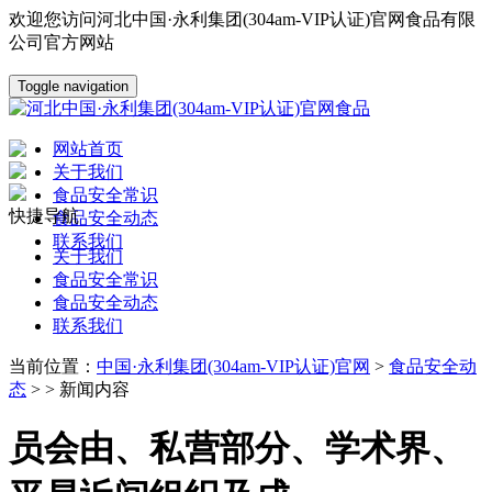
欢迎您访问河北中国·永利集团(304am-VIP认证)官网食品有限
公司官方网站
Toggle navigation
网站首页
关于我们
食品安全常识
快捷导航
食品安全动态
联系我们
关于我们
食品安全常识
食品安全动态
联系我们
当前位置：
中国·永利集团(304am-VIP认证)官网
>
食品安全动
态
> > 新闻内容
员会由、私营部分、学术界、