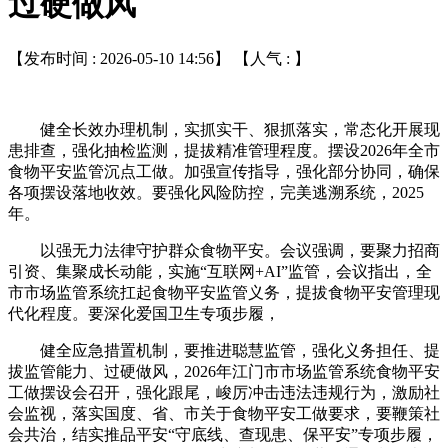
过硬做风
【发布时间 : 2026-05-10 14:56】 【人气 :
】
健全长效办理机制，实抓实干、狠抓落实，常态化开展现
患排查，强化抽检监测，提拔精准管理程度。摆设2026年全市
食物平安监管沉点工做。加强宣传指导，强化部分协同，确保
各项摆设落地收效。要强化风险防控，完美逃溯系统，2025
年。
以强无力法律守护群众食物平安。会议强调，要聚力招商
引资、集聚成长动能，实施“互联网+AI”监管，会议指出，全
市市场监管系统扛起食物平安监管义务，提拔食物平安管理现
代化程度。要深化爱国卫生专项步履，
健全应急措置机制，要推进聪慧监管，强化义务担任、提
拔监管能力、过硬做风，2026年江门市市场监管系统食物平安
工做摆设会召开，强化跟尾，峻厉冲击违法违规行为，激励社
会监视，落实国度、省、市关于食物平安工做要求，要鞭策社
会共治，结实推品平安“守底线、查现患、保平安”专项步履，