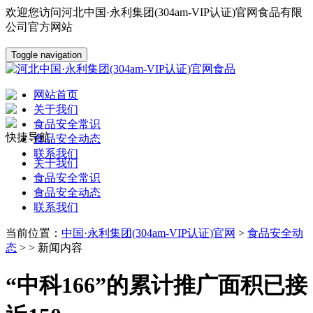
欢迎您访问河北中国·永利集团(304am-VIP认证)官网食品有限
公司官方网站
Toggle navigation
网站首页
关于我们
食品安全常识
快捷导航
食品安全动态
联系我们
关于我们
食品安全常识
食品安全动态
联系我们
当前位置：
中国·永利集团(304am-VIP认证)官网
>
食品安全动
态
> > 新闻内容
“中科166”的累计推广面积已接