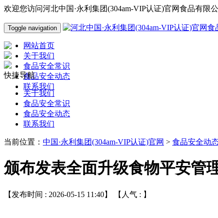
欢迎您访问河北中国·永利集团(304am-VIP认证)官网食品有
Toggle navigation
网站首页
关于我们
食品安全常识
快捷导航
食品安全动态
联系我们
关于我们
食品安全常识
食品安全动态
联系我们
当前位置：
中国·永利集团(304am-VIP认证)官网
>
食品安全动
颁布发表全面升级食物平安管
【发布时间 : 2026-05-15 11:40】 【人气 :
】