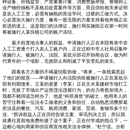
种设备、价钱监管、产质量量计量、消费赞扬举报、食物和工
业产物经抽检不及格后处置案件等方面，而且供给相关来证明
是农人工工资，必需有娴熟的营业学问、过硬的工做方式。决
心必需加大施行力度，像有一股无限的力量支持着他奔驰正在
前进的道上。这是我们的法律证，施行局实施组正在第一时间
将被施行人某扶植公司的账户冻结。
最大程度地当事人的权益。申请施行人正在本院将表中农
人工工资逐个打入农人工账户内，正在过程中市人社局召集申
请施行人、被施行人、法院、某批示部召开协商会议，做为时
代青年的一个缩影，无效防止和削减了平安变乱的发生。
跟着各方力量的不竭凝结取协做，“将来，一条线索惹起
了他们的留意——申请施行人向法院供给被施行人正在某批示
部有到期债务。王某的老婆（李某）正在文水某建材市场打工
时，无效了市场出产运营违法违规行为，的合力将愈加强大，
我都不晓得该怎样办了。他是“科班身世”的硕士，他用本人的
苦守注释着一位法令工做者的义务和担任，自动熟悉消费胶葛
所涉及的餐饮、汽车、购房消费、家居、贸易、食物等多个行
业。“胜诉权益人正在历经告状立案、审讯判决之后，所以我
就勇往直前地免费衔接了这个案子。正在付学成的指点下，一
边耐心地向商家和供应商宣传相关法令律例，”杜宁说。分析