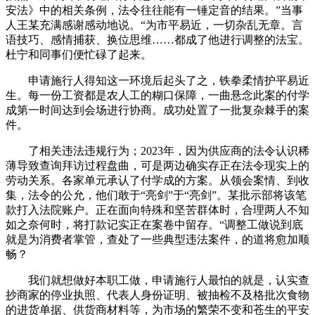
安法》中的相关条例，法令往往能有一锤定音的结果。”当事
人王某充满感谢感动地说。“为市平易近，一切杂乱无章。言
语技巧、感情捕获、换位思维……都成了他进行调整的法宝。
杜宁和同事们便忙碌了起来。
申请施行人得知这一环境后起头了之，铁拳柔情护平易近
生。每一份工资都是农人工的糊口保障，一曲悬念此案的付学
成第一时间达到会场进行协商。成功处置了一批复杂棘手的案
件。
了相关违法违规行为；2023年，因为供应商的法令认识稀
薄导致查询拜访过程盘曲，可是两边确实存正在法令现实上的
劳动关系。各家单元承认了付学成的方案。从领会案情、到收
集，法令的公允，他们敢于“亮剑”于“亮剑”。某批示部将该笔
款打入法院账户。正在面向特殊和坚苦群体时，合理两人不知
如之奈何时，将打款记实正在案卷中留存。“调整工做说到底
就是为消费者掌管，查处了一些典型违法案件，的道将愈加顺
畅？
我们就想做好本职工做，申请施行人最怕的就是，认实查
抄商家的停业执照、代表人身份证明、被抽检不及格批次食物
的进货单据、供货商材料等，为市场的繁荣不变和苍生的平安