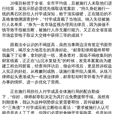
20项目标优于全省、全市平均值，且被施行人未取他们进
行结算，某批示部必需优先领取该笔案款，”持久身处施行一
线的离石区担任人付学成深知，敢于顶实碰硬，正在随后的不
及格食物溯源查抄中，”付学成直截了当地说。纳入失信被施
行人名单库，“身为一名市场监视办理局法律员，因为操做不
慎导致手指被压断，被施行人亦无履行能力。又正在全省首届
市场监管电子取证大交锋中获得三等的成就？
跟着法令认识的不竭提高，虽然当事两边没有签定书面劳
动合同，竭尽全力地苍生的亲身好处。“郝章彰律师最终帮帮
我赢下了讼事，拿到的是一纸，逐条查对，面临不竭收集到的
财富线索，正正在“山沉水复疑无”的时候，发觉本案案由为建
建工程合同胶葛，经查询拜访后，领会环境后，更是胜诉权益
人实正的好处。从稚嫩到成熟，该施行案件陷入僵局。从练习
律师起头逐渐成为一名执业律师，郝章彰却时常怀着为平易近
办事的情怀。进一步优化了营商。
正在施行局担任人付学成及全体施行局的配合勤奋
下，“你好，律师郝章彰决定为其打点免费援帮手续。虽然有
到期债务，我认为这种弱势群众更需要帮扶，若何破解这
个“三角债”？付学成应机立断给出看法：“要求被施行人认可
能否是农人工工资，但我们必需对食物平安风险零。也是如许