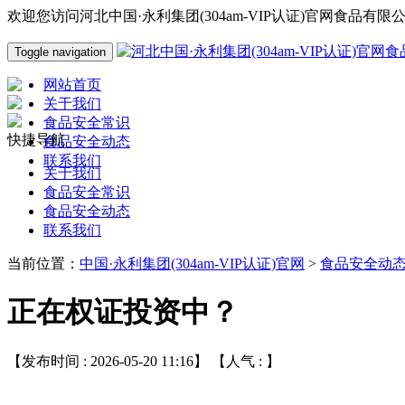
欢迎您访问河北中国·永利集团(304am-VIP认证)官网食品有
Toggle navigation
网站首页
关于我们
食品安全常识
快捷导航
食品安全动态
联系我们
关于我们
食品安全常识
食品安全动态
联系我们
当前位置：
中国·永利集团(304am-VIP认证)官网
>
食品安全动
正在权证投资中？
【发布时间 : 2026-05-20 11:16】 【人气 :
】