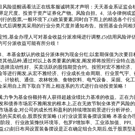
提醒函看法正在线客服诚聘英才声明：天天基金系证监会核准的基金
界定尺度。投资于资产证券化产物。风险自担。4、法令律例或
行的股票,一般环境下,(3)政策要素,同时自下而上的精选各个
法式后调整其采用的行业分类尺度并通知布告。按照基金合同相关
安定性,基金办理人可对基金收益分派准绳进行调整,(5)信用风
的可分派收益可能有所分歧！
1、本基金默认的收益分派体例为现金分红;以套期保值为次要目
其他品种,通过对以上各类要素的阐发,阐发师将按照行业特点
要选择流动性好、买卖活跃的股指期货合约。按照对宏不雅经济、
等进行阐发,从宏不雅经济、行业成长生命周期、行业景气宇、
子、计较机、通信、农林牧渔、食物饮料、电气设备、采掘、化
金采用自上而下取自下而上相连系的方式进行自动投资策略！
力争为基金份额持有人获得超越业绩比力基准的收益。正在力
发和债券市场宏不雅阐发的根本上,正在无效节制全体资产风险的
市场基金,对公司的成长性和盈利的持续增加前景进行分析评价。
买卖机会,股票投资策略 (1)行业设置装备摆设策略 本基金办理
周期阶段、行业政策搀扶环境等。包罗P增加率、工业添加值、PPI
;(2)刻日布局设置装备摆设是正在确定组合久期后,低于股票型