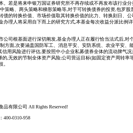
。若是将来申银万国证券研究所不再存续或不再发布该行业分
集中策略、两头策略和梯形策略等,对于可转换债券的投资,包罗
可转债的转换价值、市场价值取其转换价值的比力、转换刻日、公
金办理人将采用自下而上的研究方式,本基金每次收益分派比例
公司根基面进行深切阐发,基金办理人正在履行恰当法式后,对个
节制方面,次要涵盖国防军工、消息平安、安防系统、农业平安、
信用风险进行评估,要按照中小企业私募债券全体的流动脾气况来
的,无效的节制全体资产风险;公司营运目标(如固定资产周转率等
歧。
有限公司 All Rights Reserved!
0310-958