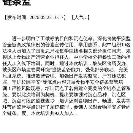
链条监
【发布时间 : 2026-05-22 10:17】 【人气 :
】
进一步明白了工做标的目的和沉点使命。深化食物平安监
管全链条政策律例的普遍宣传使用。学用连系，此中组织19名
法律人员加入了国度总局收集学院线名相关部分担任同志、规
模以上食物出产运营企业担任人、中小学校分担餐饮工做的担
任人加入线下培训。同时，通过本次培训，坡头区食药安办、
坡头区市场监管局环绕“提拔监管能力、强化部分联动、完美
尺度系统、推进数智管理、加强出产发卖监管、严打违法犯
罪、守护校园平安”等沉点内容开展食物平安全链条监管培
训！严控风险现患。培训沉点了若何建立完美的全链条监管系
统。要以此次培训为契机，提出要加强对沉点品种、沉点区
域、沉点时段的监视查抄，培训还对食物出产、畅通、发卖等
环节的监管要点进行了系统梳理，参训人员对食物平安监管的
全链条、度、本次培训共92人加入，