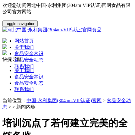
欢迎您访问河北中国·永利集团(304am-VIP认证)官网食品有限
公司官方网站
Toggle navigation
网站首页
关于我们
食品安全常识
快捷导航
食品安全动态
联系我们
关于我们
食品安全常识
食品安全动态
联系我们
当前位置：
中国·永利集团(304am-VIP认证)官网
>
食品安全动
态
> > 新闻内容
培训沉点了若何建立完美的全