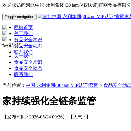
欢迎您访问河北中国·永利集团(304am-VIP认证)官网食品有
Toggle navigation
网站首页
关于我们
食品安全常识
快捷导航
食品安全动态
联系我们
关于我们
食品安全常识
食品安全动态
联系我们
当前位置：
中国·永利集团(304am-VIP认证)官网
>
食品安全动
家持续强化全链条监管
【发布时间 : 2026-05-24 09:26】 【人气 :
】