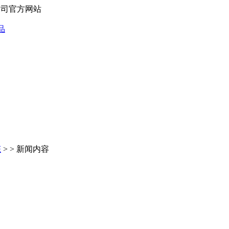
限公司官方网站
态
> > 新闻内容