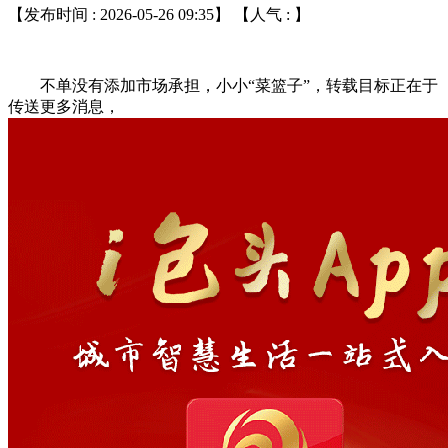
【发布时间 : 2026-05-26 09:35】 【人气 :
】
不单没有添加市场承担，小小“菜篮子”，转载目标正在于
传送更多消息，