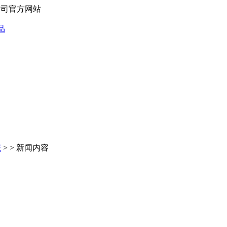
限公司官方网站
态
> > 新闻内容