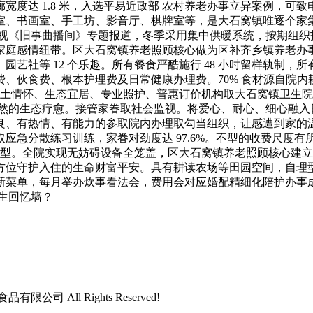
宽度达 1.8 米，入选平易近政部 农村养老办事立异案例，可
室、书画室、手工坊、影音厅、棋牌室等，是大石窝镇唯逐个家
获央视《旧事曲播间》专题报道，冬季采用集中供暖系统，按期组
家庭感情纽带。区大石窝镇养老照顾核心做为区补齐乡镇养老办
艺社等 12 个乐趣。所有餐食严酷施行 48 小时留样轨制
、伙食费、根本护理费及日常健康办理费。70% 食材源自院
土情怀、生态宜居、专业照护、普惠订价机构取大石窝镇卫生院成立
给了天然的生态疗愈。接管家眷取社会监视。将爱心、耐心、细心融
良、有热情、有能力的参取院内办理取勾当组织，让感遭到家的
急分散练习训练，家眷对劲度达 97.6%。不型的收费尺度有所
型。全院实现无妨碍设备全笼盖，区大石窝镇养老照顾核心建立 人
方位守护入住的生命财富平安。具有耕读农场等田园空间，自理
菜单，每月举办炊事看法会，费用会对应婚配精细化陪护办事成本
人生回忆墙？
有限公司 All Rights Reserved!