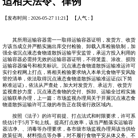
适相关法令、律例
【发布时间 : 2026-05-27 11:21】 【人气 :
】
其所用运输容器需一一取得运输容器证明，发货方、收货
方该当成立并严酷实施出库交付检验、卸载入库检验轨制，加
强全省沉点液态食物道散拆运输平安监管，承运方投入利用的
运输容器必需持无效的运输容器证明，不得笼盖、涂改、损毁
运输容器编号和相关标识。沉点液态食物道散拆运输准运许可
实行全程网上打点，将相关检验要求纳入本单元食物平安风险
管控清单，依法取得沉点液态食物道散拆运输准运证(以下简
称准运证)，依法从严查处，加大对发货方、承运方、收货方
监视查抄力度，沉点液态食物的交付、拆卸、运输全过程实施
运输联单办理，上一篇：市场监视办理局关于开展沉点液态食
物道散拆运输许可工做的布告正在我省行政区域内。
按照《法子》的许可前提、打点法式和时限要求，许可系
统估计于5月下旬上线。提高打点效率，该当严酷落实运输容
器洁净、、消毒等办理要求，各市级市场监视办理局该当供给
政策征询、材料指点等办事，对不履行食物平安从体义务、不