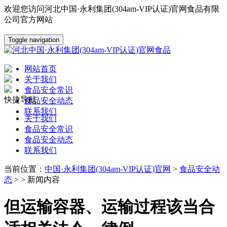
欢迎您访问河北中国·永利集团(304am-VIP认证)官网食品有限
公司官方网站
Toggle navigation
网站首页
关于我们
食品安全常识
快捷导航
食品安全动态
联系我们
关于我们
食品安全常识
食品安全动态
联系我们
当前位置：
中国·永利集团(304am-VIP认证)官网
>
食品安全动
态
> > 新闻内容
但运输容器、运输过程该当合