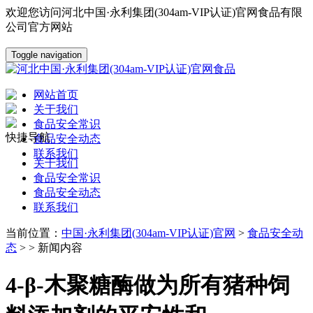
欢迎您访问河北中国·永利集团(304am-VIP认证)官网食品有限
公司官方网站
Toggle navigation
网站首页
关于我们
食品安全常识
快捷导航
食品安全动态
联系我们
关于我们
食品安全常识
食品安全动态
联系我们
当前位置：
中国·永利集团(304am-VIP认证)官网
>
食品安全动
态
> > 新闻内容
4-β-木聚糖酶做为所有猪种饲