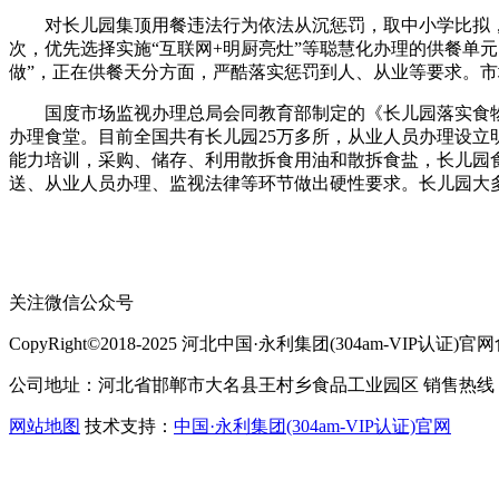
对长儿园集顶用餐违法行为依法从沉惩罚，取中小学比拟，配
次，优先选择实施“互联网+明厨亮灶”等聪慧化办理的供餐单
做”，正在供餐天分方面，严酷落实惩罚到人、从业等要求。
国度市场监视办理总局会同教育部制定的《长儿园落实食物平
办理食堂。目前全国共有长儿园25万多所，从业人员办理设立
能力培训，采购、储存、利用散拆食用油和散拆食盐，长儿园
送、从业人员办理、监视法律等环节做出硬性要求。长儿园大多
关注微信公众号
CopyRight©2018-2025 河北中国·永利集团(304am-VIP认证)官网食品
公司地址：河北省邯郸市大名县王村乡食品工业园区 销售热线：400-
网站地图
技术支持：
中国·永利集团(304am-VIP认证)官网