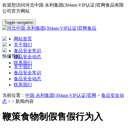
欢迎您访问河北中国·永利集团(304am-VIP认证)官网食品有限
公司官方网站
Toggle navigation
网站首页
关于我们
食品安全常识
快捷导航
食品安全动态
联系我们
关于我们
食品安全常识
食品安全动态
联系我们
当前位置：
中国·永利集团(304am-VIP认证)官网
>
食品安全动
态
> > 新闻内容
鞭策食物制假售假行为入