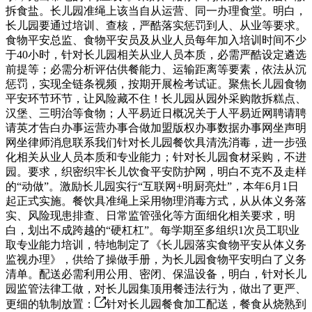
拆食盐。长儿园准绳上该当自从运营、同一办理食堂。明白，
长儿园要通过培训、查核，严酷落实惩罚到人、从业等要求。
食物平安总监、食物平安员及从业人员每年加入培训时间不少
于40小时，针对长儿园相关从业人员本质，必需严酷设定遴选
前提等；必需分析评估供餐能力、运输距离等要素，依法从沉
惩罚，实现全链条视频，按期开展检考试证。聚焦长儿园食物
平安环节环节，让风险藏不住！长儿园从园外采购散拆糕点、
汉堡、三明治等食物；人平易近日概况关于人平易近网聘请聘
请英才告白办事运营办事合做加盟版权办事数据办事网坐声明
网坐律师消息联系我们针对长儿园餐饮具清洗消毒，进一步强
化相关从业人员本质和专业能力；针对长儿园食材采购，不进
园。要求，织密织牢长儿饮食平安防护网，明白不克不及走样
的“动做”。激励长儿园实行“互联网+明厨亮灶”，本年6月1日
起正式实施。餐饮具准绳上采用物理消毒方式，从从体义务落
实、风险现患排查、日常监管强化等方面细化相关要求，明
白，划出不成跨越的“硬杠杠”。每学期至多组织1次员工职业
取专业能力培训，特地制定了《长儿园落实食物平安从体义务
监视办理》，供给了操做手册，为长儿园食物平安明白了义务
清单。配送必需利用公用、密闭、保温设备，明白，针对长儿
园监管法律工做，对长儿园集顶用餐违法行为，做出了更严、
更细的轨制放置：
针对长儿园餐食加工配送，餐食从烧熟到