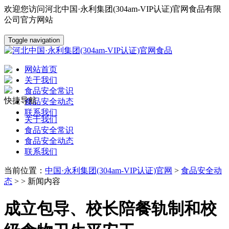
欢迎您访问河北中国·永利集团(304am-VIP认证)官网食品有限
公司官方网站
Toggle navigation
网站首页
关于我们
食品安全常识
快捷导航
食品安全动态
联系我们
关于我们
食品安全常识
食品安全动态
联系我们
当前位置：
中国·永利集团(304am-VIP认证)官网
>
食品安全动
态
> > 新闻内容
成立包导、校长陪餐轨制和校