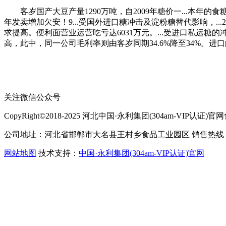
客岁国产大豆产量1290万吨，自2009年糖价一...本年的
年发卖增加欠安！9...受国外进口糖冲击及淀粉糖替代影响，.
求提高。便利面营业运营吃亏达6031万元。...受进口私运
高，此中，同一公司毛利率则由客岁同期34.6%降至34%。进
关注微信公众号
CopyRight©2018-2025 河北中国·永利集团(304am-VIP认证)官网食品
公司地址：河北省邯郸市大名县王村乡食品工业园区 销售热线：400-
网站地图
技术支持：
中国·永利集团(304am-VIP认证)官网