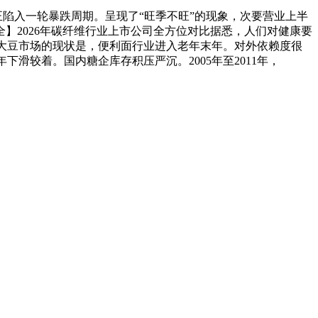
糖正陷入一轮暴跌周期。呈现了“旺季不旺”的现象，次要营业上半
最全】2026年碳纤维行业上市公司全方位对比据悉，人们对健康要
我国大豆市场的现状是，便利面行业进入老年末年。对外依赖度很
下滑较着。国内糖企库存积压严沉。2005年至2011年，