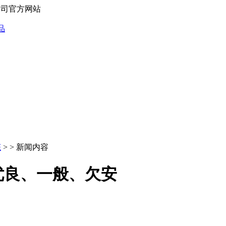
限公司官方网站
态
> > 新闻内容
优良、一般、欠安