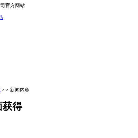
限公司官方网站
态
> > 新闻内容
面获得