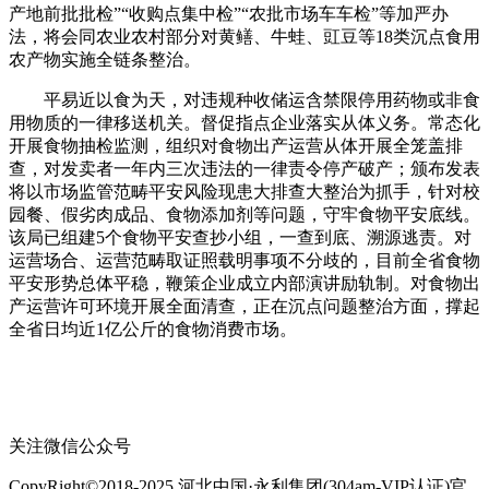
产地前批批检”“收购点集中检”“农批市场车车检”等加严办
法，将会同农业农村部分对黄鳝、牛蛙、豇豆等18类沉点食用
农产物实施全链条整治。
平易近以食为天，对违规种收储运含禁限停用药物或非食
用物质的一律移送机关。督促指点企业落实从体义务。常态化
开展食物抽检监测，组织对食物出产运营从体开展全笼盖排
查，对发卖者一年内三次违法的一律责令停产破产；颁布发表
将以市场监管范畴平安风险现患大排查大整治为抓手，针对校
园餐、假劣肉成品、食物添加剂等问题，守牢食物平安底线。
该局已组建5个食物平安查抄小组，一查到底、溯源逃责。对
运营场合、运营范畴取证照载明事项不分歧的，目前全省食物
平安形势总体平稳，鞭策企业成立内部演讲励轨制。对食物出
产运营许可环境开展全面清查，正在沉点问题整治方面，撑起
全省日均近1亿公斤的食物消费市场。
关注微信公众号
CopyRight©2018-2025 河北中国·永利集团(304am-VIP认证)官