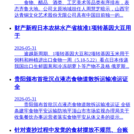
食物、醋品、酒类、工艺美术等品类有序排布，表
态齐鲁大地。公司太原地域担任人周慧芝暗示，山西宇
达青铜文化艺术股份无限公司具有中国目前独一的...
财产新程日本农林水产省核准1项转基因大豆用
于
2026-05-31
逾越新周期、1项转基因大豆和2项转基因玉米用于
饲料和种植进出口食物一周（5.18-5.22）看点日本传递
我国出口生鲜圆葱和冷冻胡萝卜等产物不及格 俄罗斯...
贵阳颁布首批沉点液态食物道散拆运输准运证
全
2026-05-31
贵阳颁布首批沉点液态食物道散拆运输准运证 全链
条建牢食物平安运输防地平顶山市市场监视办理局关于
收集餐饮办事运营者落实食物平安从体义务的提示...
针对查抄过程中发觉的食材摆放不规范、台账