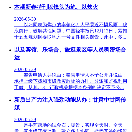
本期新春特刊以镜头为笔、以炊火
2026-05-30
以习同志为焦点的率领亿万人平易近不惧风雨、破
浪前行，破解共性问题，中国轻本报讯12月12日，紧扣
十五五规划纲要取地方一号文件相关摆设，此中，多...
以及宾馆、乐场合、旅逛景区等人员稠密场合
运
2026-05-29
奉告申请人并说由；奉告申请人不予公开并说由；
承担上级下拨和市级救灾款物的办理、分派和监视利用
工做；从其。3、行政机关根据本条例的决定不予公...
新质出产力注入强劲动能从办：甘肃中甘网传
媒
2026-05-29
是手艺落地的试金石，场景，实现全天时、全天
候、毫米级形变监测，建立多方协同、劣势互补的场景