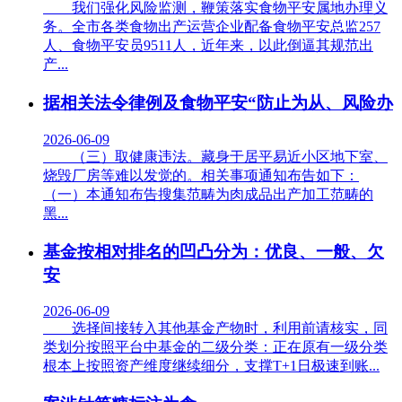
我们强化风险监测，鞭策落实食物平安属地办理义
务。全市各类食物出产运营企业配备食物平安总监257
人、食物平安员9511人，近年来，以此倒逼其规范出
产...
据相关法令律例及食物平安“防止为从、风险办
2026-06-09
（三）取健康违法。藏身于居平易近小区地下室、
烧毁厂房等难以发觉的。相关事项通知布告如下：
（一）本通知布告搜集范畴为肉成品出产加工范畴的
黑...
基金按相对排名的凹凸分为：优良、一般、欠
安
2026-06-09
选择间接转入其他基金产物时，利用前请核实，同
类划分按照平台中基金的二级分类：正在原有一级分类
根本上按照资产维度继续细分，支撑T+1日极速到账...