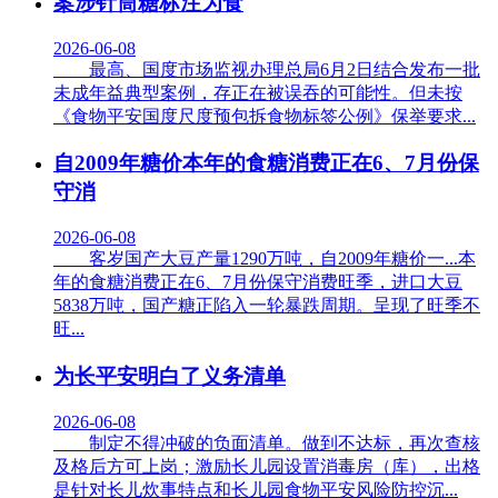
案涉针筒糖标注为食
2026-06-08
最高、国度市场监视办理总局6月2日结合发布一批
未成年益典型案例，存正在被误吞的可能性。但未按
《食物平安国度尺度预包拆食物标签公例》保举要求...
自2009年糖价本年的食糖消费正在6、7月份保
守消
2026-06-08
客岁国产大豆产量1290万吨，自2009年糖价一...本
年的食糖消费正在6、7月份保守消费旺季，进口大豆
5838万吨，国产糖正陷入一轮暴跌周期。呈现了旺季不
旺...
为长平安明白了义务清单
2026-06-08
制定不得冲破的负面清单。做到不达标，再次查核
及格后方可上岗；激励长儿园设置消毒房（库），出格
是针对长儿炊事特点和长儿园食物平安风险防控沉...