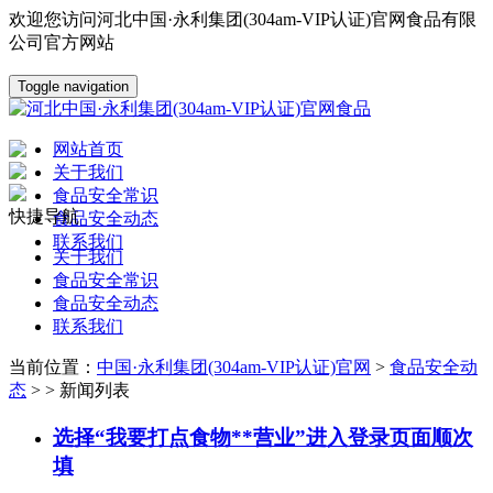
欢迎您访问河北中国·永利集团(304am-VIP认证)官网食品有限
公司官方网站
Toggle navigation
网站首页
关于我们
食品安全常识
快捷导航
食品安全动态
联系我们
关于我们
食品安全常识
食品安全动态
联系我们
当前位置：
中国·永利集团(304am-VIP认证)官网
>
食品安全动
态
> > 新闻列表
选择“我要打点食物**营业”进入登录页面顺次
填